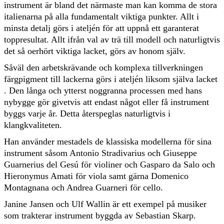
instrument är bland det närmaste man kan komma de stora
italienarna på alla fundamentalt viktiga punkter. Allt i
minsta detalj görs i ateljén för att uppnå ett garanterat
toppresultat. Allt ifrån val av trä till modell och naturligtvis
det så oerhört viktiga lacket, görs av honom själv.
Såväl den arbetskrävande och komplexa tillverkningen
färgpigment till lackerna görs i ateljén liksom själva lacket
. Den långa och ytterst noggranna processen med hans
nybygge gör givetvis att endast något eller få instrument
byggs varje år. Detta återspeglas naturligtvis i
klangkvaliteten.
Han använder mestadels de klassiska modellerna för sina
instrument såsom Antonio Stradivarius och Giuseppe
Guarnerius del Gesú för violiner och Gasparo da Salo och
Hieronymus Amati för viola samt gärna Domenico
Montagnana och Andrea Guarneri för cello.
Janine Jansen och Ulf Wallin är ett exempel på musiker
som trakterar instrument byggda av Sebastian Skarp.