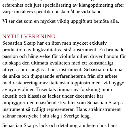
erfarenhet och just specialisering av klangoptimering efter
varje musikers specifika önskemål är vida känd.
Vi ser det som en mycket viktig uppgift att bemöta alla.
NYTILLVERKNING
Sebastian Skarp har en liten men mycket exklusiv
produktion av högkvalitativa stråkinstrument. En brinnade
passion och hängivelse för violinfamiljen driver honom för
att skapa den ultimata kvaliteten med ett konstnärligt
uttryck som speglas i hans instrument. Sebastian tillämpar
de unika och djupgående erfarenheterna från sitt arbete
med restaureringar av italienska toppinstrument vid bygge
av nya violiner. Tusentals timmar av forskning inom
akustik och klassiska lacker under decennier har
möjliggjort den enastående kvalitet som Sebastian Skarps
instrument så tydligt representerar. Hans stråkinstrument
saknar motstycke i sitt slag i Sverige idag.
Sebastian Skarps lack och detaljnogrannheten hos hans