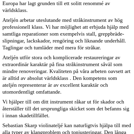
Europa har lagt grunden till ett solitt renommé av
världsklass.
Ateljén arbetar uteslutande med stråkinstrument av hög
professionell klass. Vi har möjlighet att erbjuda hjälp med
samtliga reparationer som exempelvis stall, greppbräde-
slipningar, lackskador, rengöring och liknande underhåll.
Taglingar och tumläder med mera för stråkar.
Ateljén utför stora och komplicerade restaureringar av
extraordinär karaktär på fina stråkinstrument såväl som
mindre renoveringar. Kvaliteten på våra arbeten oavsett art
är alltid av absolut världsklass . Den kompetens som
ateljén representerar är av excellent karaktär och
utomordentligt omfattande.
Vi hjälper till om ditt instrument råkar ut för skador och
återställer till det ursprungliga skicket som det befanns sig
i innan skadetillfället.
Sebastian Skarp violinateljé kan naturligtvis hjälpa till med
alla typer av klangproblem och tonjusteringar. Den långa